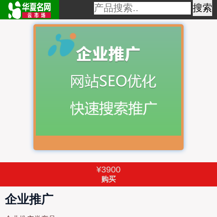
搜索
首
页
域
名
注
册
¥3900
虚
购买
拟
企业推广
主