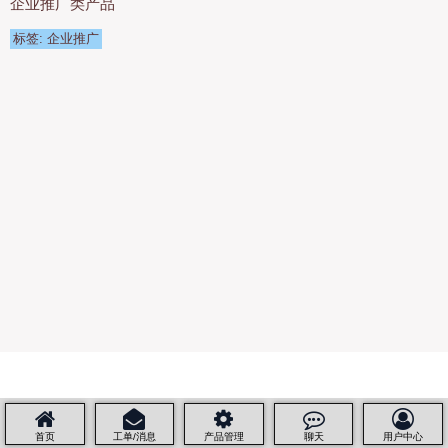
企业推广类产品
机
标签: 企业推广
服
务
器
租
用
快
云
阿
里
云
腾
首页
工单/消息
产品管理
聊天
用户中心